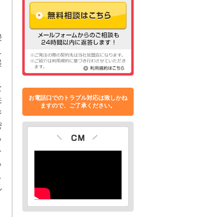
授
え
起
う
な
お電話口でのトラブル対応は致しかね
来
ますので、ご了承ください。
ジ
密
っ
を
っ
し
ル