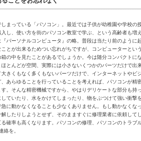
あることをお忘れなく
でしまっている「パソコン」。最近では子供が幼稚園や学校の
購入し、使い方を街のパソコン教室で学ぶ、という高齢者も増
は『パーソナルコンピュータ』の略。普段は当たり前のように
なことが出来るためつい忘れがちですが、コンピューターとい
の箱の中を見たことがあるでしょうか。今は随分コンパクトに
とほとんどが空間、実際には小さないくつかのパーツだけで出
て大きくもなく多くもないパーツだけで、インターネットやビ
ど、あらゆることを行っていることを考えれば、パソコンが精
ます。そんな精密機械ですから、やはりデリケートな部分も持
にしていたり、水をかけてしまったり、物をぶつけて強い衝撃
で急に動かなくなることも少なくありません。もし動かなくな
分解したりしようとせず、そのまますぐに修理業者に依頼して
直る確率も高くなります。パソコンの修理、パソコンのトラブ
ご連絡を。