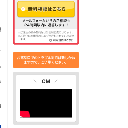
理
う
ソ
お電話口でのトラブル対応は致しかね
ますので、ご了承ください。
の
う
の
相