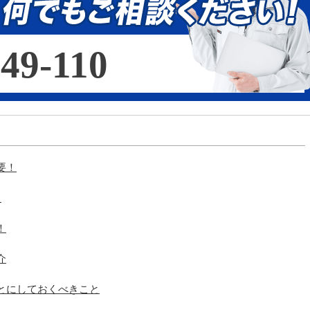
49-110
要！
る
！
介
とにしておくべきこと