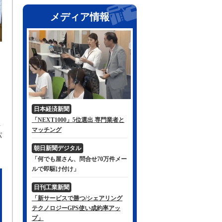
メディア情報
り
日本経済新聞
「NEXT1000」5位選出 専門業者と
ま
マッチング
パ
朝日新聞デジタル
「何でも屋さん、問合せ70万件メー
ルで即駆け付け」
日刊工業新聞
「新サービスで勝つ/シェアリング
テクノロジーGPS使い成約率アッ
プ」