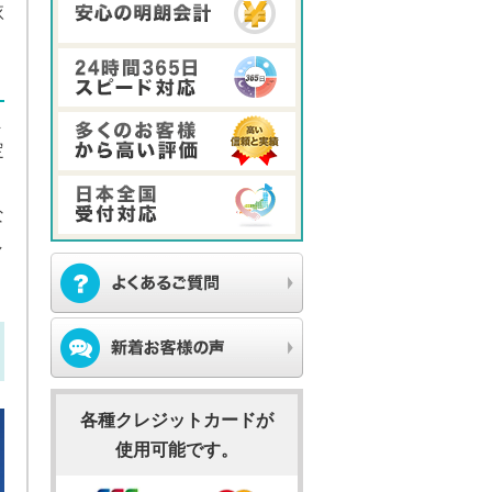
依
ま
定
な
し
各種クレジットカードが
使用可能です。