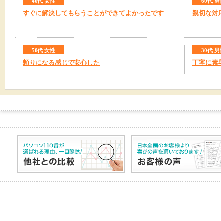
40代 女性
60代 男
すぐに解決してもらうことができてよかったです
親切な対
50代 女性
30代 男
頼りになる感じで安心した
丁寧に素