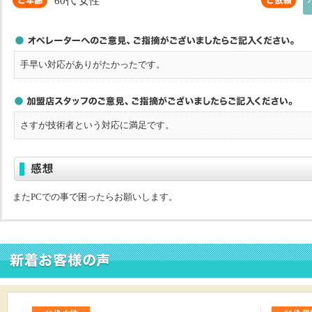
60代 女性
手早い対応がありがたかったです。
さすが技術者という対応に満足です。
またPCでの事で困ったらお願いします。