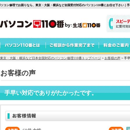
パソコン修理でお困りなら、東京・大阪・横浜など全国受付対応のパソコン110番にお任せ下さい｜
東京・大阪・横浜など日本全国対応のパソコン修理110番トップページ
>
お客様の声
>
手
お客様の声
手早い対応でありがたかったです。