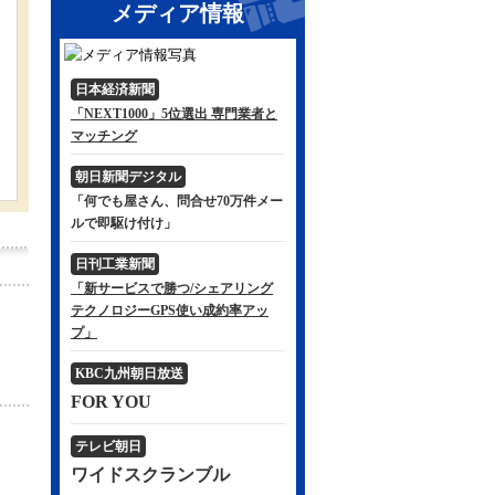
メディア情報
日本経済新聞
「NEXT1000」5位選出 専門業者と
マッチング
朝日新聞デジタル
「何でも屋さん、問合せ70万件メー
ルで即駆け付け」
日刊工業新聞
「新サービスで勝つ/シェアリング
テクノロジーGPS使い成約率アッ
プ」
KBC九州朝日放送
FOR YOU
テレビ朝日
ワイドスクランブル