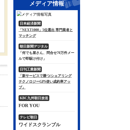
メディア情報
日本経済新聞
「NEXT1000」5位選出 専門業者と
マッチング
朝日新聞デジタル
「何でも屋さん、問合せ70万件メー
ルで即駆け付け」
日刊工業新聞
「新サービスで勝つ/シェアリング
テクノロジーGPS使い成約率アッ
プ」
KBC九州朝日放送
FOR YOU
テレビ朝日
ワイドスクランブル